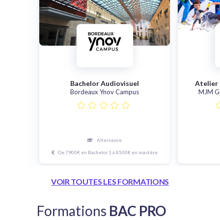
Bachelor Audiovisuel
Atelier 
Bordeaux Ynov Campus
MJM Gr
Alternance
De 7900€ en Bachelor 1 à 8500€ en mastère
VOIR TOUTES LES FORMATIONS
Formations
BAC PRO