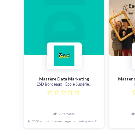
Mastère Data Marketing
Master s
ESD Bordeaux - École Supérie...
Alternance
7500 euros (prise en charge par l'entreprise d'accueil en alternance)