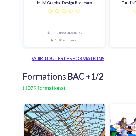
MJM Graphic Design Bordeaux
Euridis 
Initiale ou alternance
5840 euro par an
VOIR TOUTES LES FORMATIONS
Formations
BAC +1/2
(1029 formations)