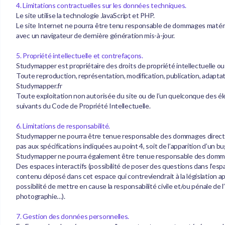
4. Limitations contractuelles sur les données techniques.
Le site utilise la technologie JavaScript et PHP.
Le site Internet ne pourra être tenu responsable de dommages matériels l
avec un navigateur de dernière génération mis-à-jour.
5. Propriété intellectuelle et contrefaçons.
Studymapper est propriétaire des droits de propriété intellectuelle ou 
Toute reproduction, représentation, modification, publication, adaptatio
Studymapper.fr
Toute exploitation non autorisée du site ou de l’un quelconque des é
suivants du Code de Propriété Intellectuelle.
6. Limitations de responsabilité.
Studymapper ne pourra être tenue responsable des dommages directs et in
pas aux spécifications indiquées au point 4, soit de l’apparition d’un bu
Studymapper ne pourra également être tenue responsable des dommages 
Des espaces interactifs (possibilité de poser des questions dans l’esp
contenu déposé dans cet espace qui contreviendrait à la législation ap
possibilité de mettre en cause la responsabilité civile et/ou pénale de 
photographie…).
7. Gestion des données personnelles.