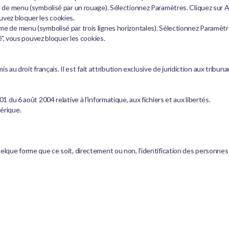
e de menu (symbolisé par un rouage). Sélectionnez Paramètres. Cliquez sur Af
uvez bloquer les cookies.
me de menu (symbolisé par trois lignes horizontales). Sélectionnez Paramètre
té", vous pouvez bloquer les cookies.
is au droit français. Il est fait attribution exclusive de juridiction aux trib
1 du 6 août 2004 relative à l'informatique, aux fichiers et aux libertés.
érique.
lque forme que ce soit, directement ou non, l'identification des personnes ph