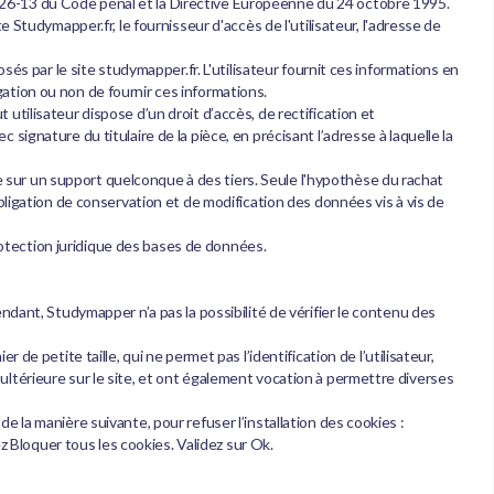
. 226-13 du Code pénal et la Directive Européenne du 24 octobre 1995.
te Studymapper.fr, le fournisseur d'accès de l'utilisateur, l'adresse de
és par le site studymapper.fr. L'utilisateur fournit ces informations en
igation ou non de fournir ces informations.
t utilisateur dispose d’un droit d’accès, de rectification et
gnature du titulaire de la pièce, en précisant l’adresse à laquelle la
ue sur un support quelconque à des tiers. Seule l'hypothèse du rachat
bligation de conservation et de modification des données vis à vis de
protection juridique des bases de données.
dant, Studymapper n’a pas la possibilité de vérifier le contenu des
r de petite taille, qui ne permet pas l’identification de l’utilisateur,
n ultérieure sur le site, et ont également vocation à permettre diverses
de la manière suivante, pour refuser l’installation des cookies :
z Bloquer tous les cookies. Validez sur Ok.