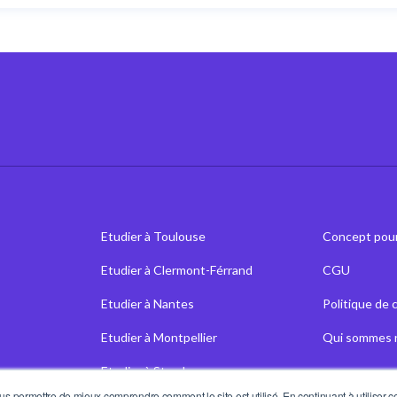
Etudier à Toulouse
Concept pour
Etudier à Clermont-Férrand
CGU
Etudier à Nantes
Politique de 
Etudier à Montpellier
Qui sommes 
Etudier à Strasbourg
s permettre de mieux comprendre comment le site est utilisé. En continuant à utiliser ce 