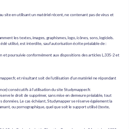
 au site en utilisant un matériel récent, ne contenant pas de virus et
amment les textes, images, graphismes, logo, icônes, sons, logiciels.
é utilisé, est interdite, sauf autorisation écrite préalable de :
n et poursuivie conformément aux dispositions des articles L.335-2 et
pper.fr, et résultant soit de l’utilisation d’un matériel ne répondant
 consécutifs à l’utilisation du site Studymapper.fr.
éserve le droit de supprimer, sans mise en demeure préalable, tout
n des données. Le cas échéant, Studymapper se réserve également la
famant, ou pornographique, quel que soit le support utilisé (texte,