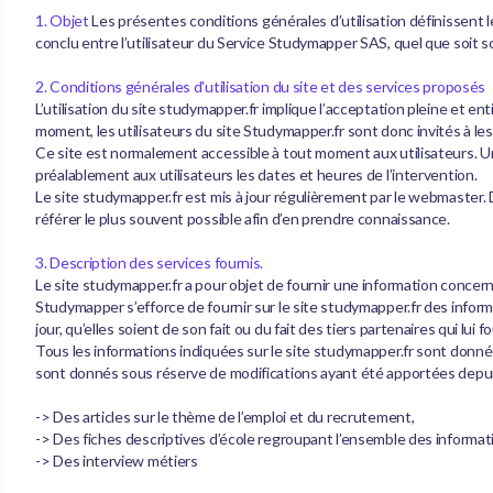
1. Objet
Les présentes conditions générales d’utilisation définissent 
conclu entre l’utilisateur du Service Studymapper SAS, quel que soit son pr
2. Conditions générales d'utilisation du site et des services proposés
L’utilisation du site studymapper.fr implique l’acceptation pleine et en
moment, les utilisateurs du site Studymapper.fr sont donc invités à les
Ce site est normalement accessible à tout moment aux utilisateurs. U
préalablement aux utilisateurs les dates et heures de l’intervention.
Le site studymapper.fr est mis à jour régulièrement par le webmaster. 
référer le plus souvent possible afin d’en prendre connaissance.
3. Description des services fournis.
Le site studymapper.fr a pour objet de fournir une information concern
Studymapper s’efforce de fournir sur le site studymapper.fr des inform
jour, qu’elles soient de son fait ou du fait des tiers partenaires qui lui 
Tous les informations indiquées sur le site studymapper.fr sont données 
sont donnés sous réserve de modifications ayant été apportées depuis
-> Des articles sur le thème de l’emploi et du recrutement,
-> Des fiches descriptives d’école regroupant l’ensemble des information
-> Des interview métiers