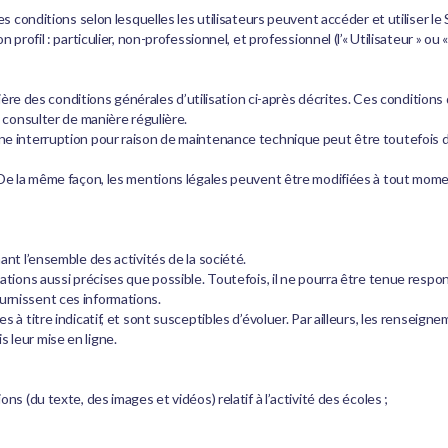
les conditions selon lesquelles les utilisateurs peuvent accéder et utilise
ofil : particulier, non-professionnel, et professionnel (l’« Utilisateur » ou « Vo
tière des conditions générales d’utilisation ci-après décrites. Ces condition
 consulter de manière régulière.
ne interruption pour raison de maintenance technique peut être toutefois 
De la même façon, les mentions légales peuvent être modifiées à tout moment :
ant l’ensemble des activités de la société.
ations aussi précises que possible. Toutefois, il ne pourra être tenue respo
fournissent ces informations.
à titre indicatif, et sont susceptibles d’évoluer. Par ailleurs, les renseigne
 leur mise en ligne.
s (du texte, des images et vidéos) relatif à l’activité des écoles ;