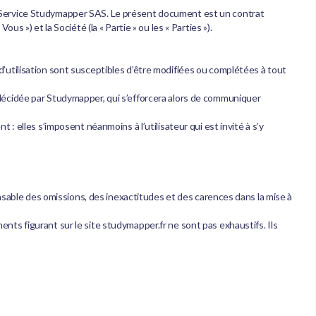
r le Service Studymapper SAS. Le présent document est un contrat
us ») et la Société (la « Partie » ou les « Parties »).
s d’utilisation sont susceptibles d’être modifiées ou complétées à tout
décidée par Studymapper, qui s’efforcera alors de communiquer
 elles s’imposent néanmoins à l’utilisateur qui est invité à s’y
nsable des omissions, des inexactitudes et des carences dans la mise à
ments figurant sur le site studymapper.fr ne sont pas exhaustifs. Ils