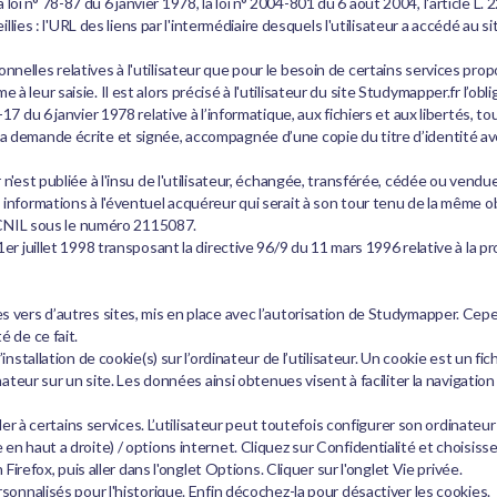
i n° 78-87 du 6 janvier 1978, la loi n° 2004-801 du 6 août 2004, l'article L
llies : l'URL des liens par l'intermédiaire desquels l'utilisateur a accédé au si
lles relatives à l'utilisateur que pour le besoin de certains services propos
leur saisie. Il est alors précisé à l'utilisateur du site Studymapper.fr l’obl
 du 6 janvier 1978 relative à l’informatique, aux fichiers et aux libertés, tou
demande écrite et signée, accompagnée d’une copie du titre d’identité avec si
 n'est publiée à l'insu de l'utilisateur, échangée, transférée, cédée ou vend
informations à l'éventuel acquéreur qui serait à son tour tenu de la même o
a CNIL sous le numéro 2115087.
er juillet 1998 transposant la directive 96/9 du 11 mars 1996 relative à la 
 vers d’autres sites, mis en place avec l’autorisation de Studymapper. Cepen
 de ce fait.
tallation de cookie(s) sur l’ordinateur de l’utilisateur. Un cookie est un fichie
nateur sur un site. Les données ainsi obtenues visent à faciliter la navigatio
der à certains services. L’utilisateur peut toutefois configurer son ordinateur 
n haut a droite) / options internet. Cliquez sur Confidentialité et choisisse
Firefox, puis aller dans l'onglet Options. Cliquer sur l'onglet Vie privée.
sonnalisés pour l'historique. Enfin décochez-la pour désactiver les cookies.