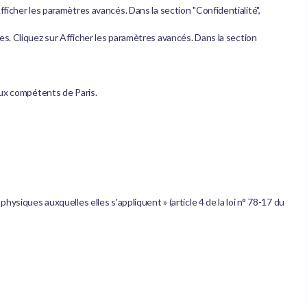
ficher les paramètres avancés. Dans la section "Confidentialité",
s. Cliquez sur Afficher les paramètres avancés. Dans la section
unaux compétents de Paris.
ysiques auxquelles elles s'appliquent » (article 4 de la loi n° 78-17 du