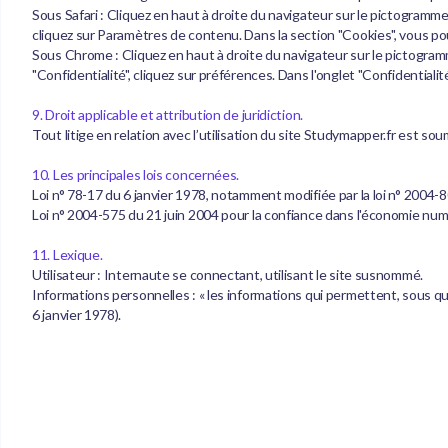
Sous Safari : Cliquez en haut à droite du navigateur sur le pictogramm
cliquez sur Paramètres de contenu. Dans la section "Cookies", vous po
Sous Chrome : Cliquez en haut à droite du navigateur sur le pictogram
"Confidentialité", cliquez sur préférences. Dans l'onglet "Confidentiali
9. Droit applicable et attribution de juridiction.
Tout litige en relation avec l’utilisation du site Studymapper.fr est soum
10. Les principales lois concernées.
Loi n° 78-17 du 6 janvier 1978, notamment modifiée par la loi n° 2004-80
Loi n° 2004-575 du 21 juin 2004 pour la confiance dans l'économie num
11. Lexique.
Utilisateur : Internaute se connectant, utilisant le site susnommé.
Informations personnelles : « les informations qui permettent, sous que
6 janvier 1978).