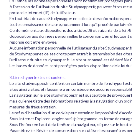
En France, les données personnelles sont notamment protégées par la lo
A l'occasion de l'utilisation du site Studymapper.fr, peuvent êtres recuei
protocole Internet (IP) de l'utilisateur.
En tout état de cause Studymapper ne collecte des informations personne
toute connaissance de cause, notamment lorsqu'il procède par lui-même à 
Conformément aux dispositions des articles 38 et suivants de la loi 78-17
d’opposition aux données personnelles le concernant, en effectuant sa 
réponse doit être envoyée.
Aucune information personnelle de l'utilisateur du site Studymapper.fr
de Studymapper et de ses droits permettrait la transmission des dites 
l'utilisateur du site studymapper.fr. Le site susnommé est déclaré à l
Les bases de données sont protégées par les dispositions de la loi du 1
8. Liens hypertextes et cookies.
Le site studymapper.fr contient un certain nombre de liens hypertextes
sites ainsi visités, et n’assumera en conséquence aucune responsabilité
La navigation sur le site studymapper.fr est susceptible de provoquer l’ins
mais qui enregistre des informations relatives à la navigation d’un ordi
mesures de fréquentation.
Le refus d’installation d’un cookie peut entraîner l’impossibilité d’accé
Sous Internet Explorer : onglet outil (pictogramme en forme de rouage e
Sous Firefox : en haut de la fenêtre du navigateur, cliquez sur le bouton 
Paramétrez les Règles de conservation sur : utiliser les paramètres per