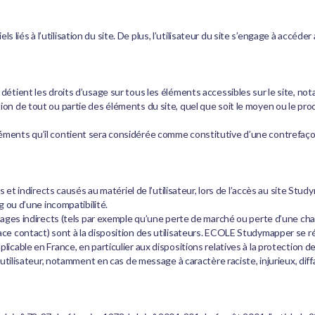
iés à l’utilisation du site. De plus, l’utilisateur du site s’engage à accéder
détient les droits d’usage sur tous les éléments accessibles sur le site, not
n de tout ou partie des éléments du site, quel que soit le moyen ou le procéd
léments qu’il contient sera considérée comme constitutive d’une contrefaço
directs causés au matériel de l’utilisateur, lors de l’accès au site Studyma
g ou d’une incompatibilité.
indirects (tels par exemple qu’une perte de marché ou perte d’une chance)
ace contact) sont à la disposition des utilisateurs. ECOLE Studymapper se r
plicable en France, en particulier aux dispositions relatives à la protectio
l’utilisateur, notamment en cas de message à caractère raciste, injurieux, dif