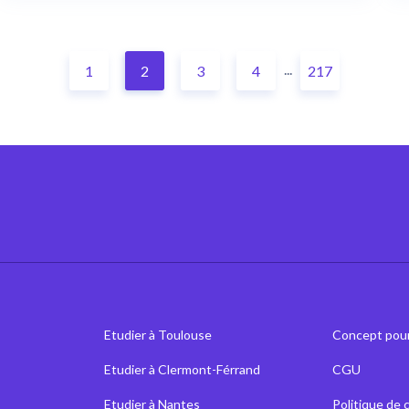
...
1
2
3
4
217
Etudier à Toulouse
Concept pour
Etudier à Clermont-Férrand
CGU
Etudier à Nantes
Politique de 