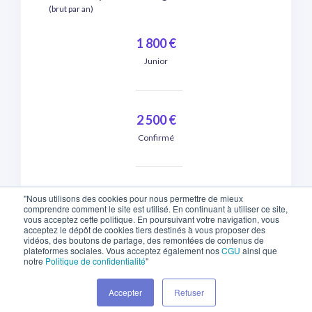
(brut par an)
1 800 €
Junior
2 500 €
Confirmé
3 200 €
"Nous utilisons des cookies pour nous permettre de mieux
comprendre comment le site est utilisé. En continuant à utiliser ce site,
Expert / Senior
vous acceptez cette politique. En poursuivant votre navigation, vous
acceptez le dépôt de cookies tiers destinés à vous proposer des
vidéos, des boutons de partage, des remontées de contenus de
plateformes sociales. Vous acceptez également nos
CGU
ainsi que
notre
Politique de confidentialité
"
Accepter
Refuser